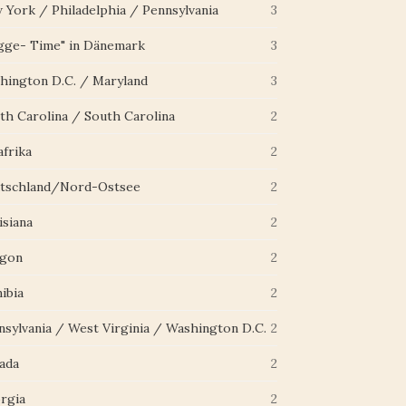
 York / Philadelphia / Pennsylvania
3
gge- Time" in Dänemark
3
hington D.C. / Maryland
3
th Carolina / South Carolina
2
afrika
2
tschland/Nord-Ostsee
2
isiana
2
gon
2
ibia
2
nsylvania / West Virginia / Washington D.C.
2
ada
2
rgia
2