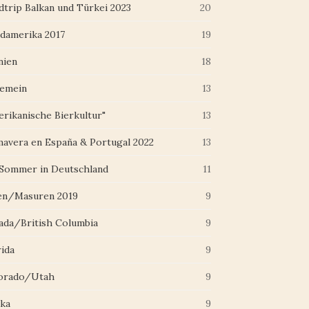
dtrip Balkan und Türkei 2023
20
damerika 2017
19
nien
18
gemein
13
erikanische Bierkultur"
13
mavera en España & Portugal 2022
13
 Sommer in Deutschland
11
en/Masuren 2019
9
ada/British Columbia
9
rida
9
orado/Utah
9
ska
9