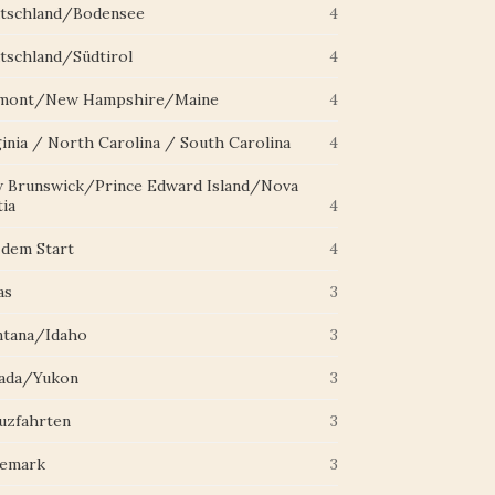
tschland/Bodensee
4
tschland/Südtirol
4
mont/New Hampshire/Maine
4
ginia / North Carolina / South Carolina
4
 Brunswick/Prince Edward Island/Nova
ia
4
 dem Start
4
as
3
tana/Idaho
3
ada/Yukon
3
uzfahrten
3
emark
3