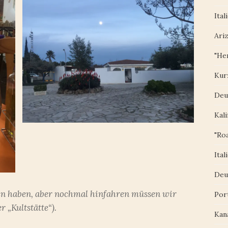
Ital
Ari
"Her
Kur
Deu
Kali
"Roa
Ital
Deu
en haben, aber nochmal hinfahren müssen wir
Por
r „Kultstätte“).
Kan