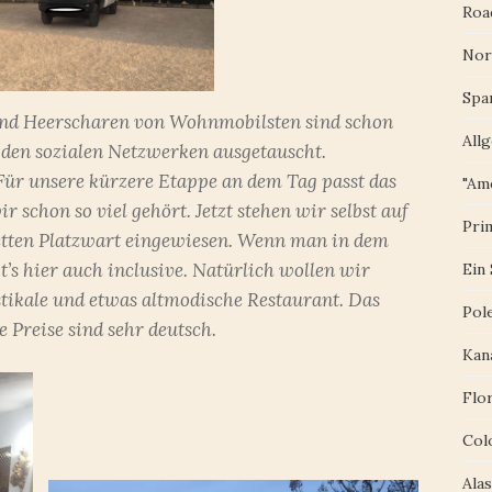
Roa
Nor
Spa
 und Heerscharen von Wohnmobilsten sind schon
All
 den sozialen Netzwerken ausgetauscht.
. Für unsere kürzere Etappe an dem Tag passt das
"Am
r schon so viel gehört. Jetzt stehen wir selbst auf
Pri
etten Platzwart eingewiesen. Wenn man in dem
bt’s hier auch inclusive. Natürlich wollen wir
Ein
stikale und etwas altmodische Restaurant. Das
Pol
 Preise sind sehr deutsch.
Kan
Flo
Col
Ala