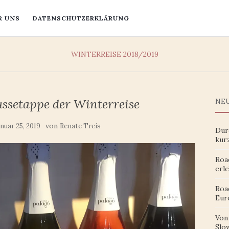
R UNS
DATENSCHUTZERKLÄRUNG
WINTERREISE 2018/2019
ussetappe der Winterreise
NEU
von
anuar 25, 2019
Renate Treis
Dur
kur
Roa
erle
Roa
Eur
Von
Slow