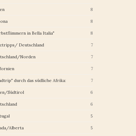
ien
8
zona
8
bstflimmern in Bella Italia"
8
ztripps/ Deutschland
7
tschland/Norden
7
fornien
7
dtrip" durch das südliche Afrika:
7
ien/Südtirol
6
tschland
6
tugal
5
ada/Alberta
5