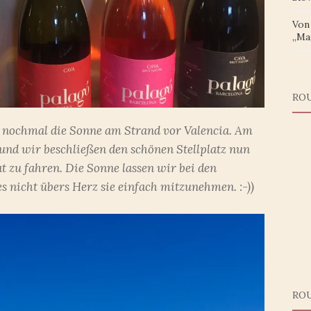
Von 
„Ma
RO
 nochmal die Sonne am Strand vor Valencia. Am
nd wir beschließen den schönen Stellplatz nun
 zu fahren. Die Sonne lassen wir bei den
 nicht übers Herz sie einfach mitzunehmen. :-))
RO