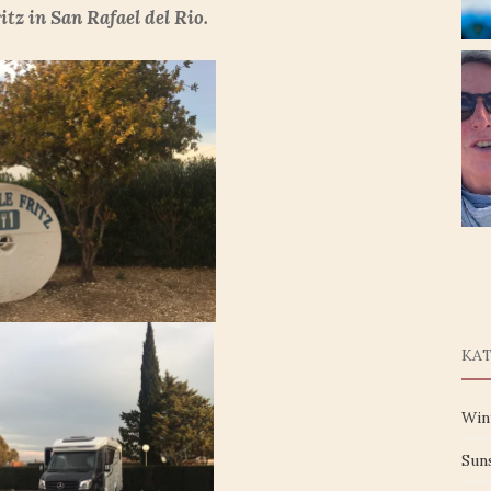
itz in San Rafael del Rio.
KA
Win
Sun