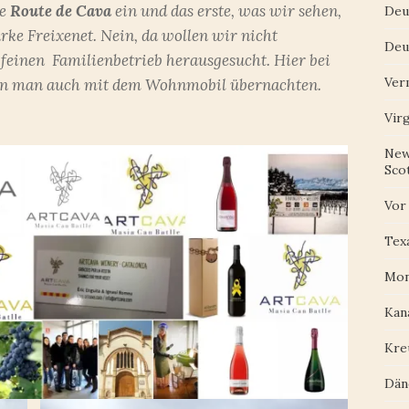
ie
Route de
Cava
ein und das erste, was wir sehen,
Deu
ke Freixenet. Nein, da wollen wir nicht
Deu
 feinen Familienbetrieb herausgesucht. Hier bei
Ver
n man auch mit dem Wohnmobil übernachten.
Vir
New
Scot
Vor
Tex
Mon
Kan
Kre
Dän