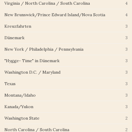
Virginia / North Carolina / South Carolina
4
New Brunswick/Prince Edward Island/Nova Scotia
4
Kreuzfahrten
3
Dänemark
3
New York / Philadelphia / Pennsylvania
3
"Hygge- Time" in Dänemark
3
Washington D.C. / Maryland
3
Texas
3
Montana/Idaho
3
Kanada/Yukon
3
Washington State
2
North Carolina / South Carolina
2