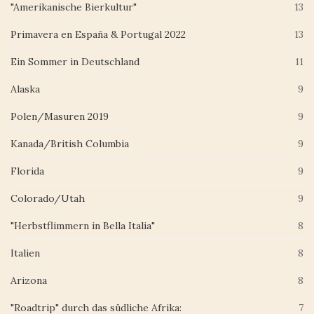
"Amerikanische Bierkultur"
13
Primavera en España & Portugal 2022
13
Ein Sommer in Deutschland
11
Alaska
9
Polen/Masuren 2019
9
Kanada/British Columbia
9
Florida
9
Colorado/Utah
9
"Herbstflimmern in Bella Italia"
8
Italien
8
Arizona
8
"Roadtrip" durch das südliche Afrika:
7