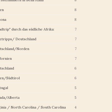
bstflimmern in Bella Italia"
8
ien
8
zona
8
dtrip" durch das südliche Afrika:
7
ztripps/ Deutschland
7
tschland/Norden
7
fornien
7
tschland
6
ien/Südtirol
6
tugal
5
ada/Alberta
5
ginia / North Carolina / South Carolina
4