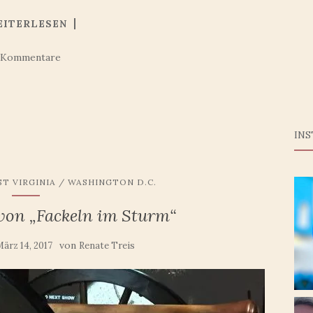
EITERLESEN
 Kommentare
IN
T VIRGINIA / WASHINGTON D.C.
von „Fackeln im Sturm“
von
ärz 14, 2017
Renate Treis