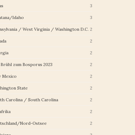
as
3
tana/Idaho
3
nsylvania / West Virginia / Washington D.C.
2
ada
2
rgia
2
 Brühl zum Bosporus 2023
2
 Mexico
2
hington State
2
th Carolina / South Carolina
2
afrika
2
tschland/Nord-Ostsee
2