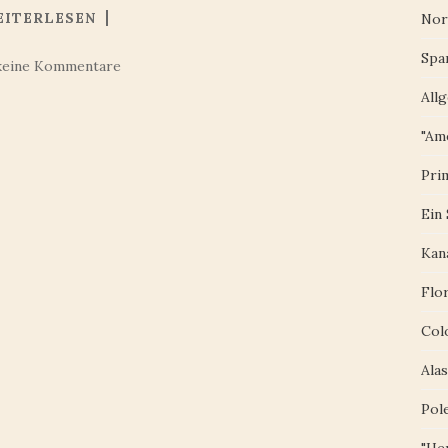
EITERLESEN
Nor
Spa
keine Kommentare
All
"Am
Pri
Ein
Kan
Flo
Col
Ala
Pol