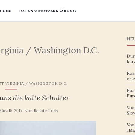
R UNS
DATENSCHUTZERKLÄRUNG
NEU
rginia / Washington D.C.
Dur
kur
Roa
erle
T VIRGINIA / WASHINGTON D.C.
Roa
uns die kalte Schulter
Eur
Von
von
ärz 15, 2017
Renate Treis
Slow
Von 
„Ma