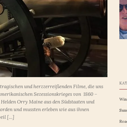
KA
e tragischen und herzzerreißenden Filme, die uns
amerikanischen Sezessionskrieges von 1860 –
Win
n Helden Orry Maine aus den Südstaaten und
rden und mussten erleben wie aus ihnen
Sun
eil […]
Roa