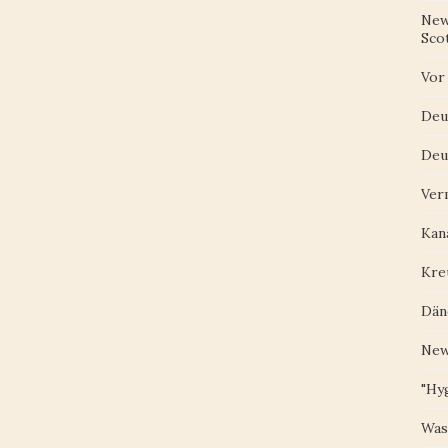
New
Scot
Vor
Deu
Deu
Ver
Kan
Kre
Dän
New
"Hy
Was