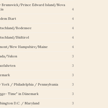
 Brunswick/Prince Edward Island/Nova
ia
4
 dem Start
4
tschland/Bodensee
4
tschland/Südtirol
4
mont/New Hampshire/Maine
4
ada/Yukon
3
uzfahrten
3
emark
3
 York / Philadelphia / Pennsylvania
3
gge- Time" in Dänemark
3
hington D.C. / Maryland
3