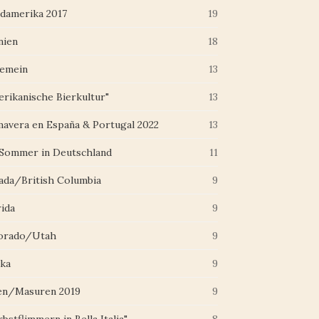
damerika 2017
19
nien
18
gemein
13
erikanische Bierkultur"
13
mavera en España & Portugal 2022
13
 Sommer in Deutschland
11
ada/British Columbia
9
rida
9
orado/Utah
9
ska
9
en/Masuren 2019
9