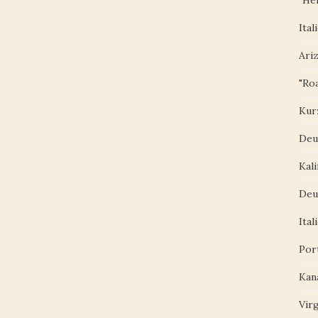
"Her
Ital
Ari
"Roa
Kur
Deu
Kali
Deu
Ital
Por
Kan
Vir