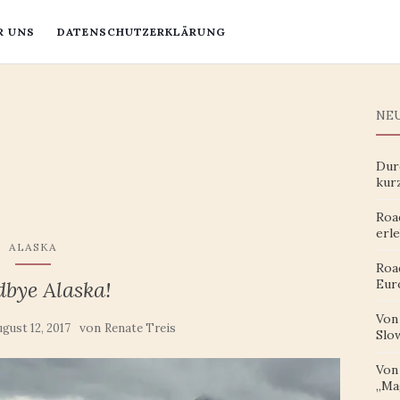
R UNS
DATENSCHUTZERKLÄRUNG
NEU
Dur
kur
Roa
erle
ALASKA
Roa
bye Alaska!
Eur
Von
von
ugust 12, 2017
Renate Treis
Slow
Von 
„Ma