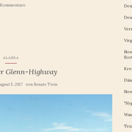
 Kommentare
Deu
Deu
Ver
Vir
New
Scot
ALASKA
Kre
er Glenn-Highway
Dän
von
ugust 5, 2017
Renate Treis
New
"Hy
Was
Tex