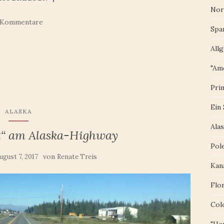
Nor
 Kommentare
Spa
All
"Am
Pri
Ein
ALASKA
Ala
dt“ am Alaska-Highway
Pol
von
ugust 7, 2017
Renate Treis
Kan
Flo
Col