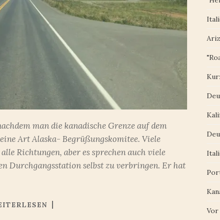
"Her
Ital
Ari
"Roa
Kur
Deu
Kali
a, nachdem man die kanadische Grenze auf dem
Deu
 eine Art Alaska- Begrüßungskomitee. Viele
alle Richtungen, aber es sprechen auch viele
Ital
nen Durchgangsstation selbst zu verbringen. Er hat
Por
Kan
EITERLESEN
Vor