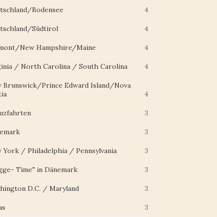
tschland/Bodensee
4
tschland/Südtirol
4
mont/New Hampshire/Maine
4
ginia / North Carolina / South Carolina
4
 Brunswick/Prince Edward Island/Nova
ia
4
uzfahrten
3
emark
3
 York / Philadelphia / Pennsylvania
3
gge- Time" in Dänemark
3
hington D.C. / Maryland
3
as
3