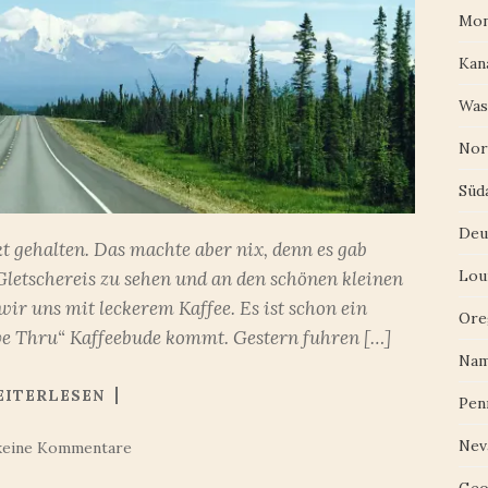
Mon
Kan
Was
Nor
Süd
Deu
kt gehalten. Das machte aber nix, denn es gab
Lou
letschereis zu sehen und an den schönen kleinen
wir uns mit leckerem Kaffee. Es ist schon ein
Ore
ive Thru“ Kaffeebude kommt. Gestern fuhren […]
Nam
EITERLESEN
Pen
Nev
keine Kommentare