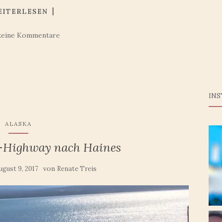
EITERLESEN
keine Kommentare
IN
ALASKA
a-Highway nach Haines
von
ugust 9, 2017
Renate Treis