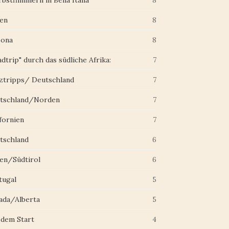
bstflimmern in Bella Italia"
8
ien
8
zona
8
dtrip" durch das südliche Afrika:
7
ztripps/ Deutschland
7
tschland/Norden
7
fornien
7
tschland
6
ien/Südtirol
6
tugal
5
ada/Alberta
5
 dem Start
4