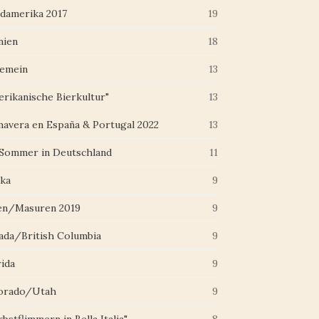
damerika 2017
19
nien
18
gemein
13
erikanische Bierkultur"
13
mavera en España & Portugal 2022
13
 Sommer in Deutschland
11
ska
9
en/Masuren 2019
9
ada/British Columbia
9
rida
9
orado/Utah
9