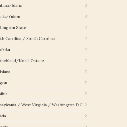
tana/Idaho
3
ada/Yukon
3
hington State
2
th Carolina / South Carolina
2
afrika
2
tschland/Nord-Ostsee
2
isiana
2
gon
2
ibia
2
nsylvania / West Virginia / Washington D.C.
2
ada
2