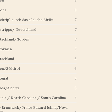
ien
8
zona
8
dtrip" durch das südliche Afrika:
7
ztripps/ Deutschland
7
tschland/Norden
7
fornien
7
tschland
6
ien/Südtirol
6
tugal
5
ada/Alberta
5
ginia / North Carolina / South Carolina
4
 Brunswick/Prince Edward Island/Nova