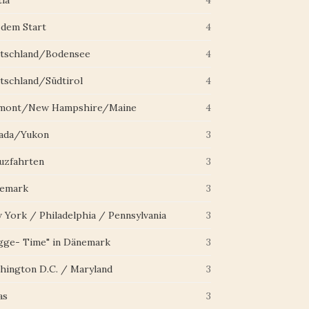
ia
4
 dem Start
4
tschland/Bodensee
4
tschland/Südtirol
4
mont/New Hampshire/Maine
4
ada/Yukon
3
uzfahrten
3
emark
3
 York / Philadelphia / Pennsylvania
3
gge- Time" in Dänemark
3
hington D.C. / Maryland
3
as
3