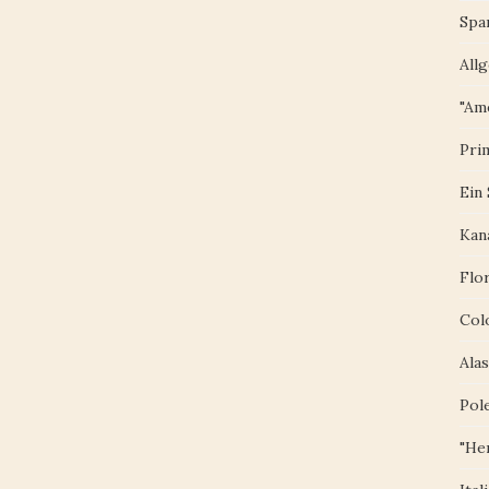
Spa
All
"Am
Pri
Ein
Kan
Flo
Col
Ala
Pol
"Her