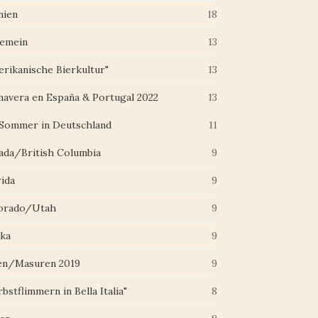
nien
18
gemein
13
erikanische Bierkultur"
13
mavera en España & Portugal 2022
13
 Sommer in Deutschland
11
ada/British Columbia
9
rida
9
orado/Utah
9
ska
9
en/Masuren 2019
9
bstflimmern in Bella Italia"
8