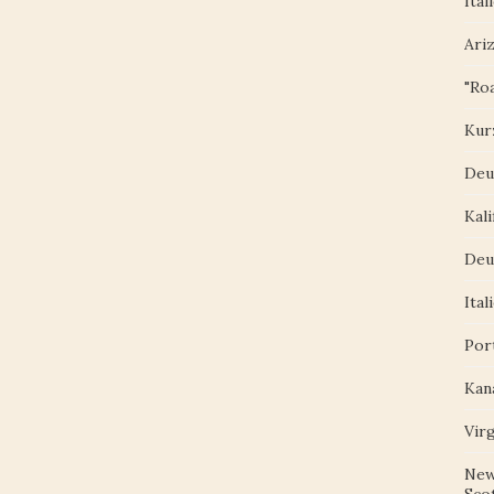
Ital
Ari
"Roa
Kur
Deu
Kali
Deu
Ital
Por
Kan
Vir
New