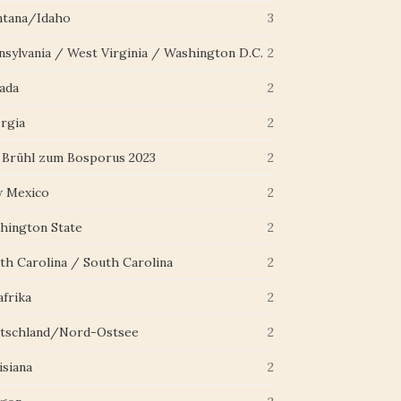
tana/Idaho
3
nsylvania / West Virginia / Washington D.C.
2
ada
2
rgia
2
 Brühl zum Bosporus 2023
2
 Mexico
2
hington State
2
th Carolina / South Carolina
2
afrika
2
tschland/Nord-Ostsee
2
isiana
2