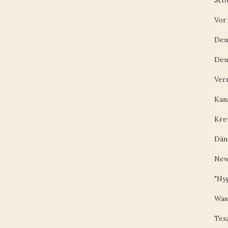
Scot
Vor
Deu
Deu
Ver
Kan
Kre
Dän
New
"Hy
Was
Tex