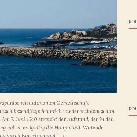
RO
er >spanischen autonomen Gemeinschaft
RO
tisch beschäftige ich mich wieder mit dem schon
 Am 7. Juni 1640 erreicht der Aufstand, der in den
ng nahm, endgültig die Hauptstadt. Wütende
ag durch Barcelona und […]