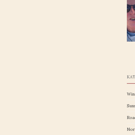
KA
Win
Sun
Roa
Nor