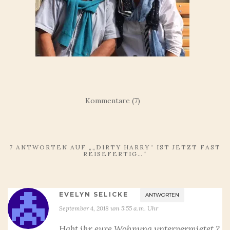
Kommentare (7)
7 ANTWORTEN AUF „„DIRTY HARRY“ IST JETZT FAST
REISEFERTIG…“
EVELYN SELICKE
ANTWORTEN
September 4, 2018 um 5:55 a.m. Uhr
Habt ihr eure Wohnung untervermietet ?